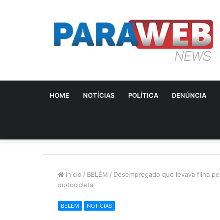
HOME
NOTÍCIAS
POLÍTICA
DENÚNCIA
Início
/
BELÉM
/
Desempregado que levava filha pe
motocicleta
BELÉM
NOTÍCIAS