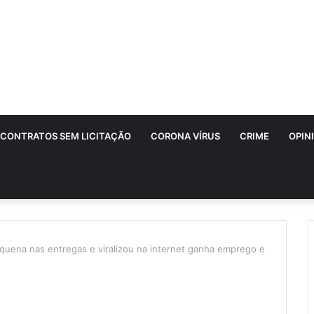
CONTRATOS SEM LICITAÇÃO
CORONA VÍRUS
CRIME
OPIN
quena nas entregas e viralizou na internet ganha emprego e