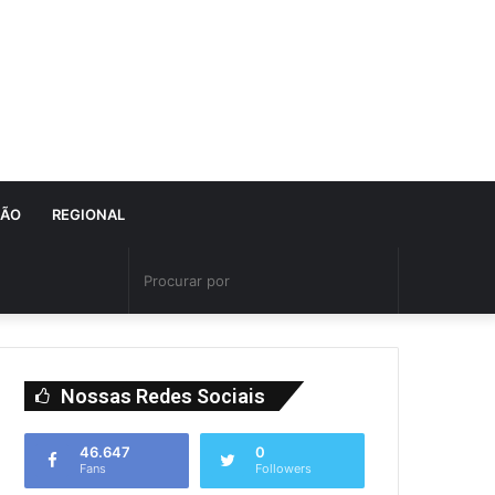
IÃO
REGIONAL
Nossas Redes Sociais
46.647
0
Fans
Followers