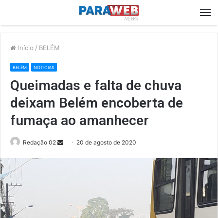
M
Início
/
BELÉM
BELÉM
NOTÍCIAS
Queimadas e falta de chuva
deixam Belém encoberta de
fumaça ao amanhecer
Send
Redação 02
20 de agosto de 2020
an
email