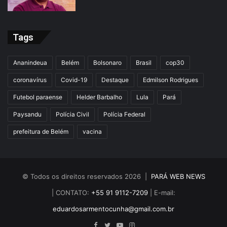
Tags
Ananindeua
Belém
Bolsonaro
Brasil
cop30
coronavírus
Covid-19
Destaque
Edmilson Rodrigues
Futebol paraense
Helder Barbalho
Lula
Pará
Paysandu
Polícia Civil
Polícia Federal
prefeitura de Belém
vacina
© Todos os direitos reservados 2026 |
PARÁ WEB NEWS
| CONTATO:
+55 91 9112-7209
| E-mail:
eduardosarmentocunha@gmail.com.br
Facebook
Twitter
YouTube
Instagram