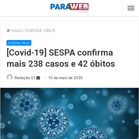
M
Início
/
CORONA VÍRUS
CORONA VÍRUS
[Covid-19] SESPA confirma
mais 238 casos e 42 óbitos
Send
Redação 01
10 de maio de 2020
an
email