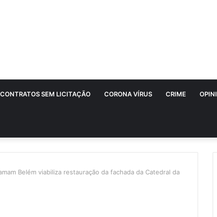
CONTRATOS SEM LICITAÇÃO
CORONA VÍRUS
CRIME
OPIN
mam Belém viabiliza restauração da fachada da Catedral da