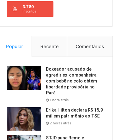
3.760
Inscritos
Popular
Recente
Comentários
Boxeador acusado de
agredir ex-companheira
com bebê no colo obtém
liberdade provisória no
Pará
1 hora atrás
Erika Hilton declara R$ 15,9
mil em patrimônio ao TSE
2 horas atrás
STJD pune Remo e