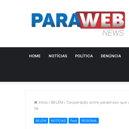
HOME
NOTÍCIAS
POLÍTICA
DENÚNCIA
Início
/
BELÉM
/
Cooperação entre paraenses que a
Sé
BELÉM
NOTÍCIAS
Pará
REGIONAL