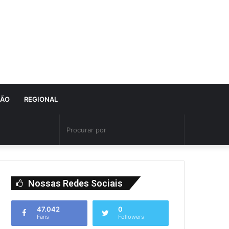
IÃO
REGIONAL
Nossas Redes Sociais
47.042
0
Fans
Followers