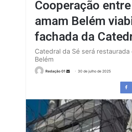
Cooperação entre
amam Belém viabi
fachada da Catedr
Catedral da Sé será restaurad
Belém
Send
Redação 01
30 de julho de 2025
an
email