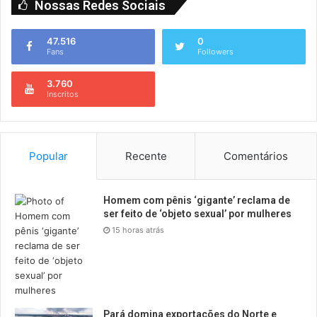
Nossas Redes Sociais
47.516
0
Fans
Followers
3.760
Inscritos
Popular
Recente
Comentários
Homem com pênis ‘gigante’ reclama de
ser feito de ‘objeto sexual’ por mulheres
15 horas atrás
Pará domina exportações do Norte e