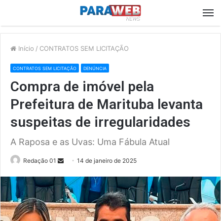
M
Início
/
CONTRATOS SEM LICITAÇÃO
CONTRATOS SEM LICITAÇÃO
DENÚNCIA
Compra de imóvel pela
Prefeitura de Marituba levanta
suspeitas de irregularidades
A Raposa e as Uvas: Uma Fábula Atual
Send
Redação 01
14 de janeiro de 2025
an
email