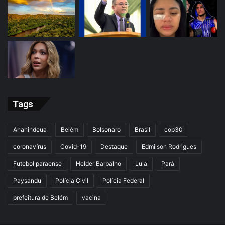
Tags
Ananindeua
Belém
Bolsonaro
Brasil
cop30
coronavírus
Covid-19
Destaque
Edmilson Rodrigues
Futebol paraense
Helder Barbalho
Lula
Pará
Paysandu
Polícia Civil
Polícia Federal
prefeitura de Belém
vacina