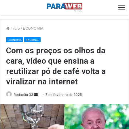
M
Início
/
ECONOMIA
ECONOMIA
NACIONAL
Com os preços os olhos da
cara, vídeo que ensina a
reutilizar pó de café volta a
viralizar na internet
Send
Redação 03
7 de fevereiro de 2025
an
email