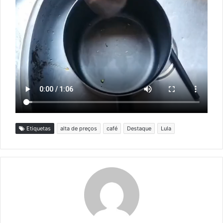
Etiquetas
alta de preços
café
Destaque
Lula