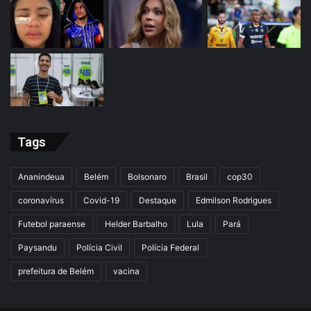
Tags
Ananindeua
Belém
Bolsonaro
Brasil
cop30
coronavírus
Covid-19
Destaque
Edmilson Rodrigues
Futebol paraense
Helder Barbalho
Lula
Pará
Paysandu
Polícia Civil
Polícia Federal
prefeitura de Belém
vacina