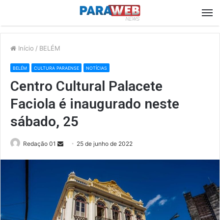
M
Início
/
BELÉM
BELÉM
CULTURA PARAENSE
NOTÍCIAS
Centro Cultural Palacete
Faciola é inaugurado neste
sábado, 25
Send
Redação 01
25 de junho de 2022
an
email