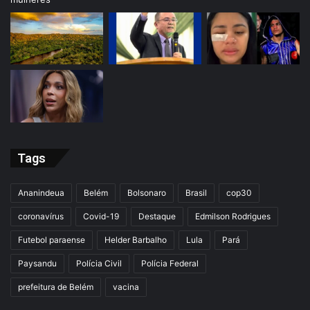
Tags
Ananindeua
Belém
Bolsonaro
Brasil
cop30
coronavírus
Covid-19
Destaque
Edmilson Rodrigues
Futebol paraense
Helder Barbalho
Lula
Pará
Paysandu
Polícia Civil
Polícia Federal
prefeitura de Belém
vacina