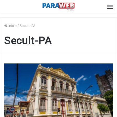
M
Início
/
Secult-PA
Secult-PA