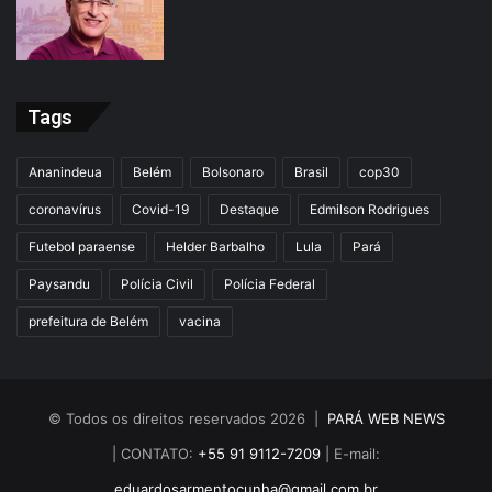
Tags
Ananindeua
Belém
Bolsonaro
Brasil
cop30
coronavírus
Covid-19
Destaque
Edmilson Rodrigues
Futebol paraense
Helder Barbalho
Lula
Pará
Paysandu
Polícia Civil
Polícia Federal
prefeitura de Belém
vacina
© Todos os direitos reservados 2026 |
PARÁ WEB NEWS
| CONTATO:
+55 91 9112-7209
| E-mail:
eduardosarmentocunha@gmail.com.br