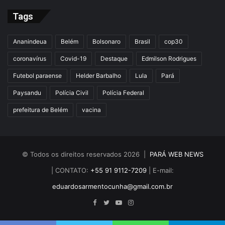
Tags
Ananindeua
Belém
Bolsonaro
Brasil
cop30
coronavírus
Covid-19
Destaque
Edmilson Rodrigues
Futebol paraense
Helder Barbalho
Lula
Pará
Paysandu
Polícia Civil
Polícia Federal
prefeitura de Belém
vacina
© Todos os direitos reservados 2026 |
PARÁ WEB NEWS
| CONTATO:
+55 91 9112-7209
| E-mail:
eduardosarmentocunha@gmail.com.br
Facebook
Twitter
YouTube
Instagram