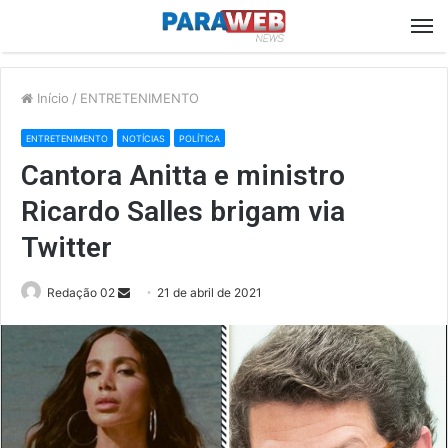
M
Início
/
ENTRETENIMENTO
ENTRETENIMENTO
NOTÍCIAS
POLÍTICA
Cantora Anitta e ministro
Ricardo Salles brigam via
Twitter
Send
Redação 02
21 de abril de 2021
an
email