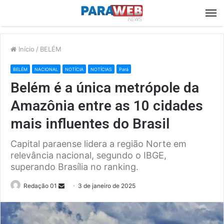
M
Início
/
BELÉM
BELÉM
NACIONAL
NOTÍCIA
NOTÍCIAS
Pará
Belém é a única metrópole da
Amazônia entre as 10 cidades
mais influentes do Brasil
Capital paraense lidera a região Norte em
relevância nacional, segundo o IBGE,
superando Brasília no ranking.
Send
Redação 01
3 de janeiro de 2025
an
email