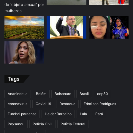
Tags
Ananindeua
Belém
Bolsonaro
Brasil
cop30
coronavírus
Covid-19
Destaque
Edmilson Rodrigues
Futebol paraense
Helder Barbalho
Lula
Pará
Paysandu
Polícia Civil
Polícia Federal