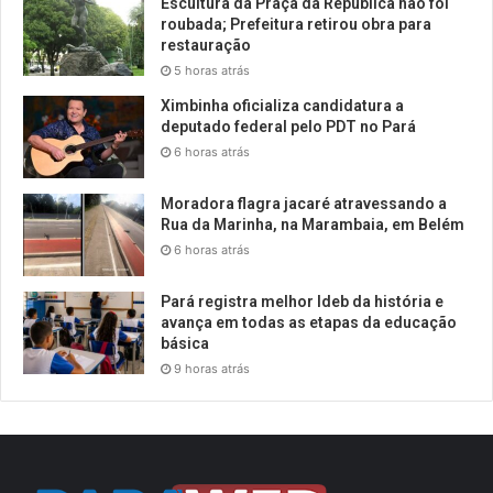
Escultura da Praça da República não foi
roubada; Prefeitura retirou obra para
restauração
5 horas atrás
Ximbinha oficializa candidatura a
deputado federal pelo PDT no Pará
6 horas atrás
Moradora flagra jacaré atravessando a
Rua da Marinha, na Marambaia, em Belém
6 horas atrás
Pará registra melhor Ideb da história e
avança em todas as etapas da educação
básica
9 horas atrás