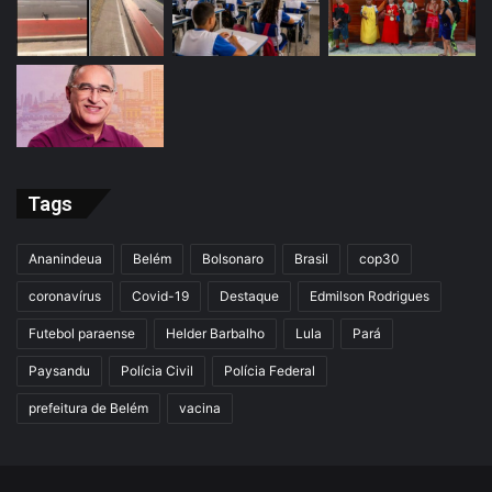
Tags
Ananindeua
Belém
Bolsonaro
Brasil
cop30
coronavírus
Covid-19
Destaque
Edmilson Rodrigues
Futebol paraense
Helder Barbalho
Lula
Pará
Paysandu
Polícia Civil
Polícia Federal
prefeitura de Belém
vacina