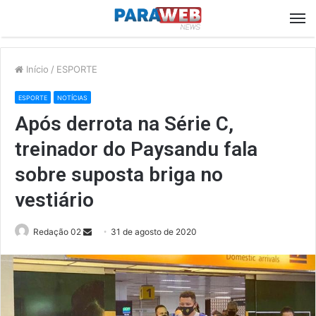
M
Início
/
ESPORTE
ESPORTE
NOTÍCIAS
Após derrota na Série C,
treinador do Paysandu fala
sobre suposta briga no
vestiário
Send
Redação 02
31 de agosto de 2020
an
email