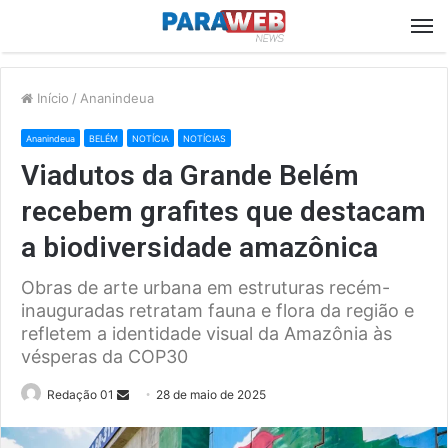
M
Início
/
Ananindeua
Ananindeua
BELÉM
NOTÍCIA
NOTÍCIAS
Viadutos da Grande Belém
recebem grafites que destacam
a biodiversidade amazônica
Obras de arte urbana em estruturas recém-
inauguradas retratam fauna e flora da região e
refletem a identidade visual da Amazônia às
vésperas da COP30
Send
Redação 01
28 de maio de 2025
an
email