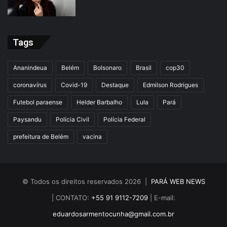
Tags
Ananindeua
Belém
Bolsonaro
Brasil
cop30
coronavírus
Covid-19
Destaque
Edmilson Rodrigues
Futebol paraense
Helder Barbalho
Lula
Pará
Paysandu
Polícia Civil
Polícia Federal
prefeitura de Belém
vacina
© Todos os direitos reservados 2026 |
PARÁ WEB NEWS
| CONTATO:
+55 91 9112-7209
| E-mail:
eduardosarmentocunha@gmail.com.br