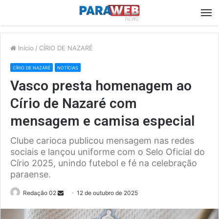
M
Início
/
CÍRIO DE NAZARÉ
CÍRIO DE NAZARÉ
NOTÍCIAS
Vasco presta homenagem ao
Círio de Nazaré com
mensagem e camisa especial
Clube carioca publicou mensagem nas redes
sociais e lançou uniforme com o Selo Oficial do
Círio 2025, unindo futebol e fé na celebração
paraense.
Send
Redação 02
12 de outubro de 2025
an
email