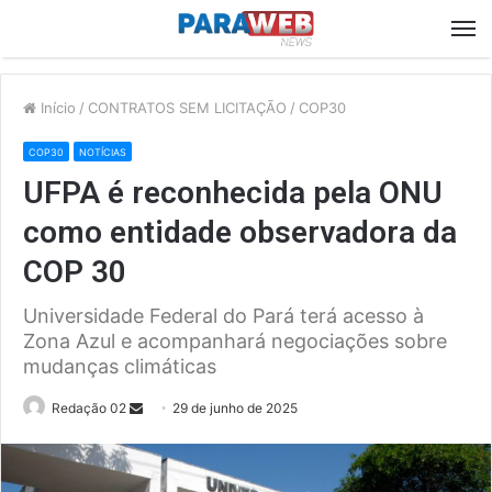
M
Início
/
CONTRATOS SEM LICITAÇÃO
/
COP30
COP30
NOTÍCIAS
UFPA é reconhecida pela ONU
como entidade observadora da
COP 30
Universidade Federal do Pará terá acesso à
Zona Azul e acompanhará negociações sobre
mudanças climáticas
Send
Redação 02
29 de junho de 2025
an
email