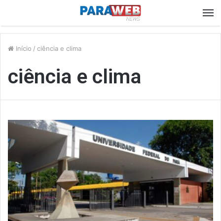
M
Início
/
ciência e clima
ciência e clima