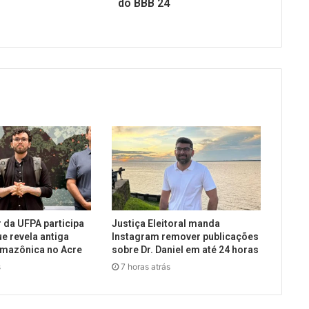
do BBB 24
 da UFPA participa
Justiça Eleitoral manda
e revela antiga
Instagram remover publicações
amazônica no Acre
sobre Dr. Daniel em até 24 horas
s
7 horas atrás