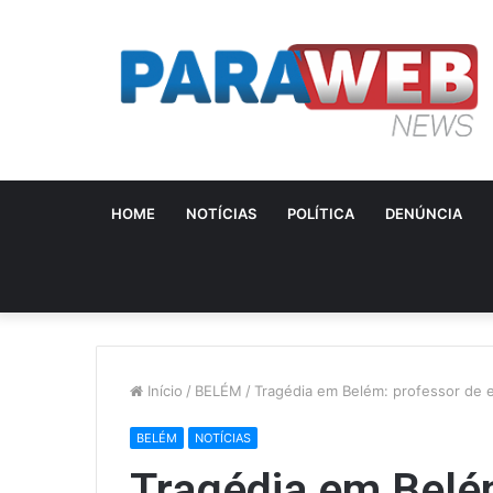
HOME
NOTÍCIAS
POLÍTICA
DENÚNCIA
Início
/
BELÉM
/
Tragédia em Belém: professor de e
BELÉM
NOTÍCIAS
Tragédia em Belé