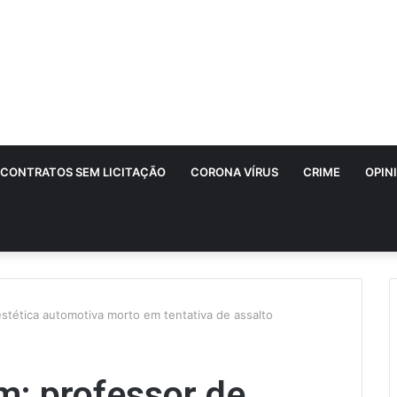
CONTRATOS SEM LICITAÇÃO
CORONA VÍRUS
CRIME
OPIN
stética automotiva morto em tentativa de assalto
m: professor de