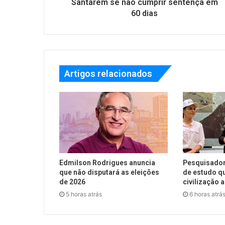
Santarém se não cumprir sentença em
60 dias
Artigos relacionados
Edmilson Rodrigues anuncia
Pesquisador
que não disputará as eleições
de estudo qu
de 2026
civilização 
5 horas atrás
6 horas atrá