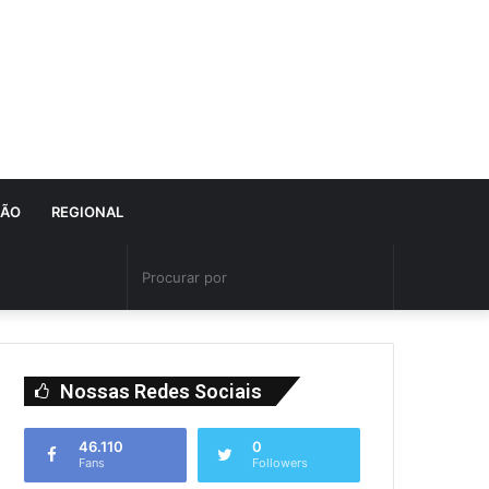
IÃO
REGIONAL
Nossas Redes Sociais
46.110
0
Fans
Followers