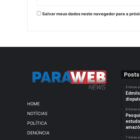
Salvar meus dados neste navegador para a próx
Posts
5 horas a
Edmils
disput
HOME
6 horas a
NOTÍCIAS
Pesqui
estudo
POLÍTICA
amazôn
DENÚNCIA
7 horas a