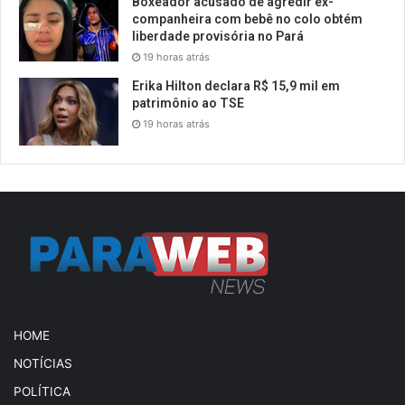
Boxeador acusado de agredir ex-
companheira com bebê no colo obtém
liberdade provisória no Pará
19 horas atrás
Erika Hilton declara R$ 15,9 mil em
patrimônio ao TSE
19 horas atrás
HOME
NOTÍCIAS
POLÍTICA