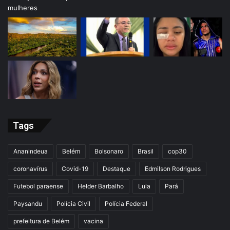
Tags
Ananindeua
Belém
Bolsonaro
Brasil
cop30
coronavírus
Covid-19
Destaque
Edmilson Rodrigues
Futebol paraense
Helder Barbalho
Lula
Pará
Paysandu
Polícia Civil
Polícia Federal
prefeitura de Belém
vacina