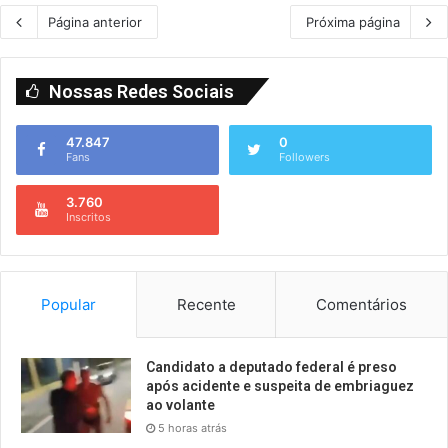
Página anterior
Próxima página
Nossas Redes Sociais
47.847
0
Fans
Followers
3.760
Inscritos
Popular
Recente
Comentários
Candidato a deputado federal é preso
após acidente e suspeita de embriaguez
ao volante
5 horas atrás