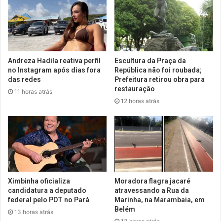
Andreza Hadila reativa perfil
Escultura da Praça da
no Instagram após dias fora
República não foi roubada;
das redes
Prefeitura retirou obra para
restauração
11 horas atrás
12 horas atrás
Ximbinha oficializa
Moradora flagra jacaré
candidatura a deputado
atravessando a Rua da
federal pelo PDT no Pará
Marinha, na Marambaia, em
Belém
13 horas atrás