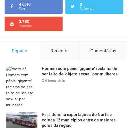
47.516
0
Fans
Followers
3.760
Inscritos
Popular
Recente
Comentários
Homem com pênis ‘gigante’ reclama de
ser feito de ‘objeto sexual’ por mulheres
9 horas atrás
Pará domina exportações do Norte e
coloca 12 municípios entre os maiores
polos da região