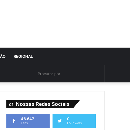
IÃO
REGIONAL
Nossas Redes Sociais
46.647
0
Fans
Followers