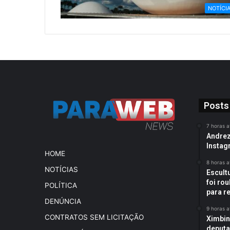
NOTÍCI
Posts
7 horas a
Andreza
Instag
HOME
8 horas a
NOTÍCIAS
Escult
foi rou
POLÍTICA
para r
DENÚNCIA
9 horas a
CONTRATOS SEM LICITAÇÃO
Ximbin
deputa