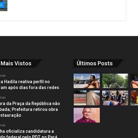
AS
 Mais Vistos
Últimos Posts
trás
 Hadila reativa perfil no
ram após dias fora das redes
trás
ura da Praça da República não
bada; Prefeitura retirou obra
estauração
trás
ha oficializa candidatura a
do federal pelo PDT no Pará