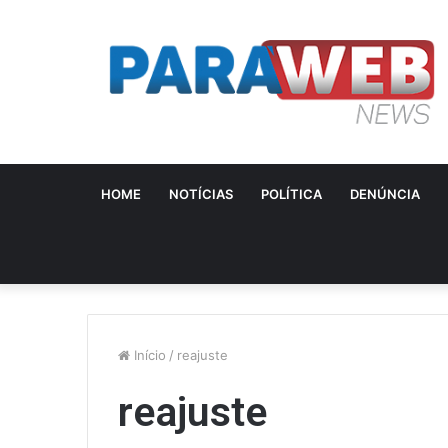
HOME
NOTÍCIAS
POLÍTICA
DENÚNCIA
Início
/
reajuste
reajuste