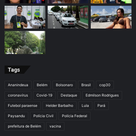
Tags
Ananindeua
Belém
Bolsonaro
Brasil
cop30
coronavírus
Covid-19
Destaque
Edmilson Rodrigues
Futebol paraense
Helder Barbalho
Lula
Pará
Paysandu
Polícia Civil
Polícia Federal
prefeitura de Belém
vacina