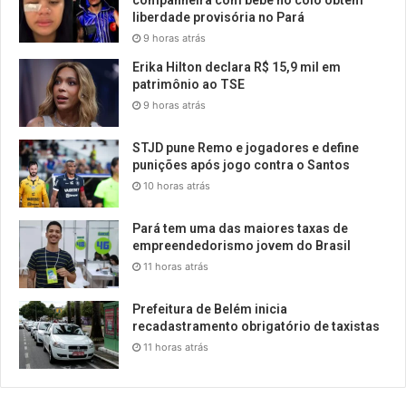
companheira com bebê no colo obtém
liberdade provisória no Pará
9 horas atrás
Erika Hilton declara R$ 15,9 mil em
patrimônio ao TSE
9 horas atrás
STJD pune Remo e jogadores e define
punições após jogo contra o Santos
10 horas atrás
Pará tem uma das maiores taxas de
empreendedorismo jovem do Brasil
11 horas atrás
Prefeitura de Belém inicia
recadastramento obrigatório de taxistas
11 horas atrás