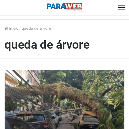
M
Início
/
queda de árvore
queda de árvore