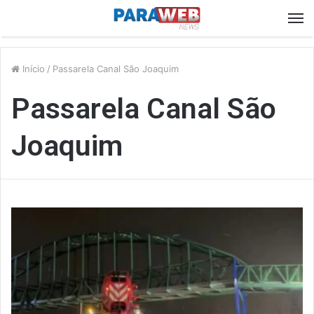
M
Início
/
Passarela Canal São Joaquim
Passarela Canal São
Joaquim