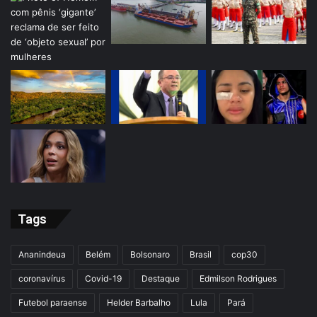
Tags
Ananindeua
Belém
Bolsonaro
Brasil
cop30
coronavírus
Covid-19
Destaque
Edmilson Rodrigues
Futebol paraense
Helder Barbalho
Lula
Pará