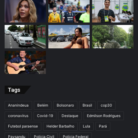
Tags
Ananindeua
Belém
Bolsonaro
Brasil
cop30
coronavírus
Covid-19
Destaque
Edmilson Rodrigues
Futebol paraense
Helder Barbalho
Lula
Pará
Paysandu
Polícia Civil
Polícia Federal