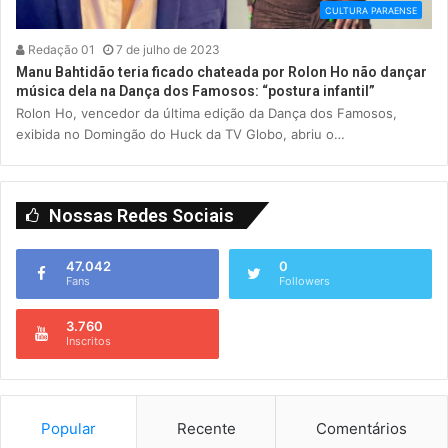
CULTURA PARAENSE
Redação 01
7 de julho de 2023
Manu Bahtidão teria ficado chateada por Rolon Ho não dançar
música dela na Dança dos Famosos: “postura infantil”
Rolon Ho, vencedor da última edição da Dança dos Famosos,
exibida no Domingão do Huck da TV Globo, abriu o…
Nossas Redes Sociais
47.042
0
Fans
Followers
3.760
Inscritos
Popular
Recente
Comentários