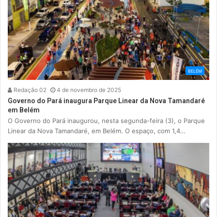
BELÉM
Redação 02
4 de novembro de 2025
Governo do Pará inaugura Parque Linear da Nova Tamandaré
em Belém
O Governo do Pará inaugurou, nesta segunda-feira (3), o Parque
Linear da Nova Tamandaré, em Belém. O espaço, com 1,4…