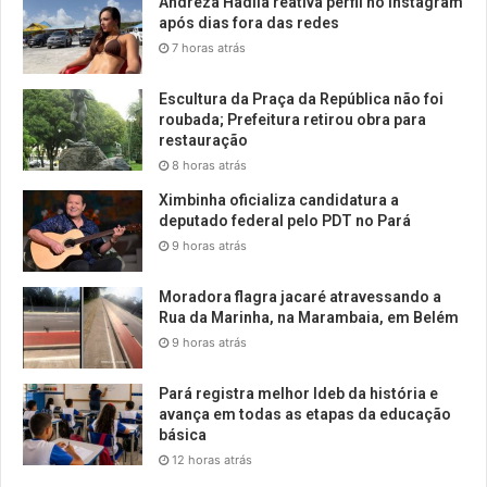
Andreza Hadila reativa perfil no Instagram
após dias fora das redes
7 horas atrás
Escultura da Praça da República não foi
roubada; Prefeitura retirou obra para
restauração
8 horas atrás
Ximbinha oficializa candidatura a
deputado federal pelo PDT no Pará
9 horas atrás
Moradora flagra jacaré atravessando a
Rua da Marinha, na Marambaia, em Belém
9 horas atrás
Pará registra melhor Ideb da história e
avança em todas as etapas da educação
básica
12 horas atrás