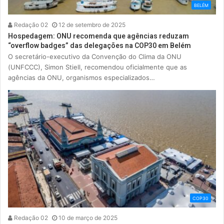
BELÉM
Redação 02
12 de setembro de 2025
Hospedagem: ONU recomenda que agências reduzam
“overflow badges” das delegações na COP30 em Belém
O secretário-executivo da Convenção do Clima da ONU
(UNFCCC), Simon Stiell, recomendou oficialmente que as
agências da ONU, organismos especializados…
COP30
Redação 02
10 de março de 2025