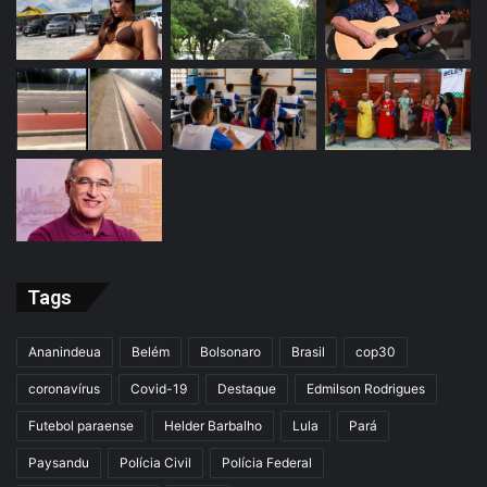
Tags
Ananindeua
Belém
Bolsonaro
Brasil
cop30
coronavírus
Covid-19
Destaque
Edmilson Rodrigues
Futebol paraense
Helder Barbalho
Lula
Pará
Paysandu
Polícia Civil
Polícia Federal