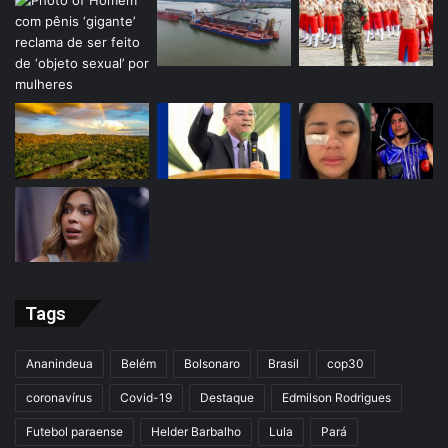
Tags
Ananindeua
Belém
Bolsonaro
Brasil
cop30
coronavírus
Covid-19
Destaque
Edmilson Rodrigues
Futebol paraense
Helder Barbalho
Lula
Pará