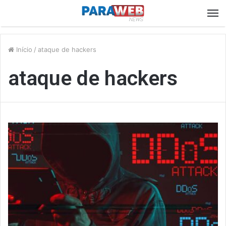
M
Início
/
ataque de hackers
ataque de hackers