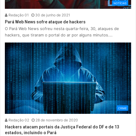
NOTÍCIAS
Redação 01
30 de junho de 2021
Pará Web News sofre ataque de hackers
O Pará Web News sofreu nesta quarta-feira, 30, ataques de
hackers, que tiraram o portal do ar por alguns minutos.…
CRIME
Redação 02
28 de novembro de 2020
Hackers atacam portais da Justiça Federal do DF e de 13
estados, incluindo o Pará