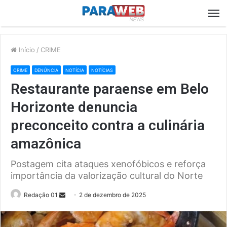
M
Início
/
CRIME
CRIME
DENÚNCIA
NOTÍCIA
NOTÍCIAS
Restaurante paraense em Belo
Horizonte denuncia
preconceito contra a culinária
amazônica
Postagem cita ataques xenofóbicos e reforça
importância da valorização cultural do Norte
Send
Redação 01
2 de dezembro de 2025
an
email