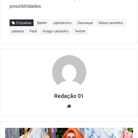
possibilidades.
Etiquetas
Belém
capitalismo
Destaque
felipe castanho
padaria
Pará
thiago castanho
Twitter
Redação 01
Website