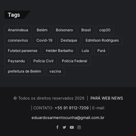
Tags
Ananindeua
Belém
Bolsonaro
Brasil
cop30
coronavírus
Covid-19
Destaque
Edmilson Rodrigues
Futebol paraense
Helder Barbalho
Lula
Pará
Paysandu
Polícia Civil
Polícia Federal
prefeitura de Belém
vacina
© Todos os direitos reservados 2026 |
PARÁ WEB NEWS
| CONTATO:
+55 91 9112-7209
| E-mail:
eduardosarmentocunha@gmail.com.br
Facebook
Twitter
YouTube
Instagram