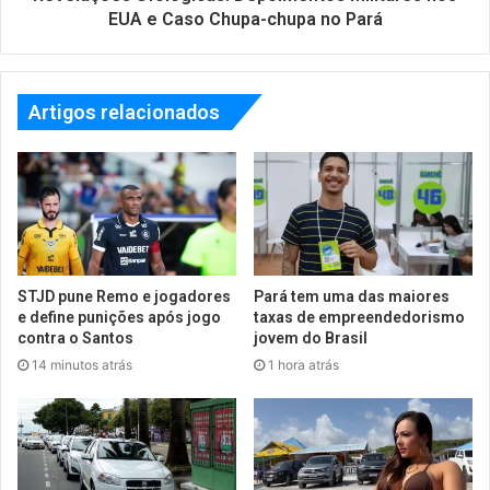
EUA e Caso Chupa-chupa no Pará
Artigos relacionados
STJD pune Remo e jogadores
Pará tem uma das maiores
e define punições após jogo
taxas de empreendedorismo
contra o Santos
jovem do Brasil
14 minutos atrás
1 hora atrás