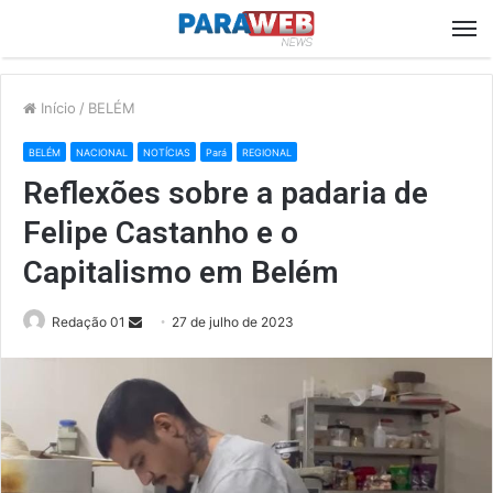
M
Início
/
BELÉM
BELÉM
NACIONAL
NOTÍCIAS
Pará
REGIONAL
Reflexões sobre a padaria de
Felipe Castanho e o
Capitalismo em Belém
Send
Redação 01
27 de julho de 2023
an
email