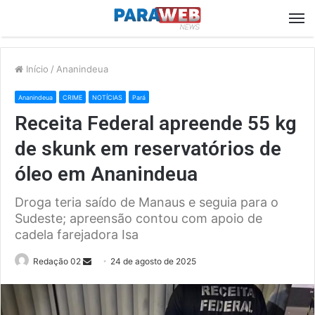
M
Início
/
Ananindeua
Ananindeua
CRIME
NOTÍCIAS
Pará
Receita Federal apreende 55 kg
de skunk em reservatórios de
óleo em Ananindeua
Droga teria saído de Manaus e seguia para o
Sudeste; apreensão contou com apoio de
cadela farejadora Isa
Send
Redação 02
24 de agosto de 2025
an
email