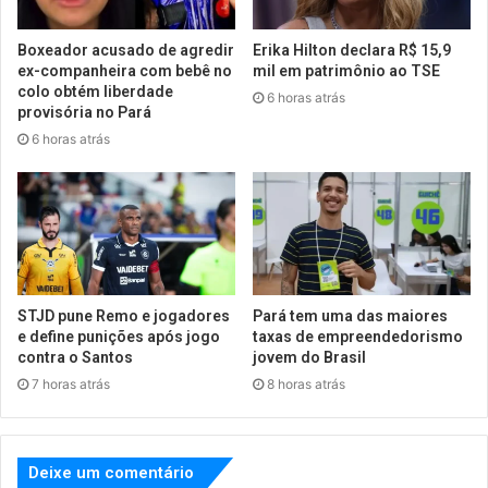
Boxeador acusado de agredir
Erika Hilton declara R$ 15,9
ex-companheira com bebê no
mil em patrimônio ao TSE
colo obtém liberdade
6 horas atrás
provisória no Pará
6 horas atrás
STJD pune Remo e jogadores
Pará tem uma das maiores
e define punições após jogo
taxas de empreendedorismo
contra o Santos
jovem do Brasil
7 horas atrás
8 horas atrás
Deixe um comentário