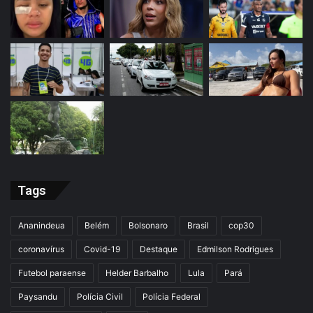
Tags
Ananindeua
Belém
Bolsonaro
Brasil
cop30
coronavírus
Covid-19
Destaque
Edmilson Rodrigues
Futebol paraense
Helder Barbalho
Lula
Pará
Paysandu
Polícia Civil
Polícia Federal