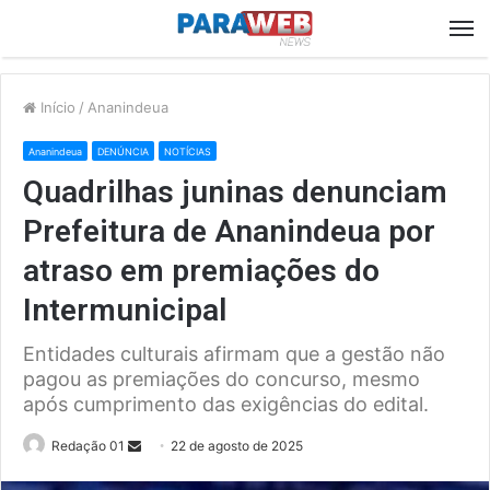
M
Início
/
Ananindeua
Ananindeua
DENÚNCIA
NOTÍCIAS
Quadrilhas juninas denunciam
Prefeitura de Ananindeua por
atraso em premiações do
Intermunicipal
Entidades culturais afirmam que a gestão não
pagou as premiações do concurso, mesmo
após cumprimento das exigências do edital.
Send
Redação 01
22 de agosto de 2025
an