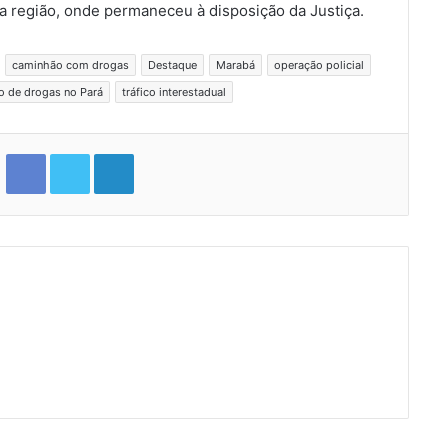
a região, onde permaneceu à disposição da Justiça.
caminhão com drogas
Destaque
Marabá
operação policial
co de drogas no Pará
tráfico interestadual
Facebook
Twitter
Linkedin