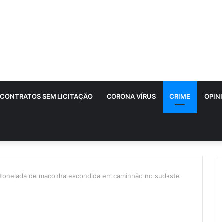
CONTRATOS SEM LICITAÇÃO
CORONA VÍRUS
CRIME
OPIN
tonelada de maconha escondida em caminhão no sudeste