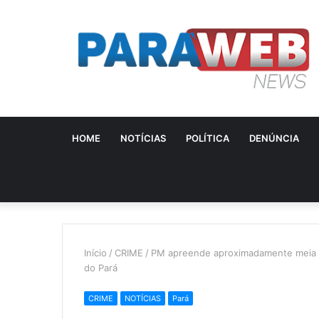
HOME
NOTÍCIAS
POLÍTICA
DENÚNCIA
Início
/
CRIME
/
PM apreende aproximadamente meia 
do Pará
CRIME
NOTÍCIAS
Pará