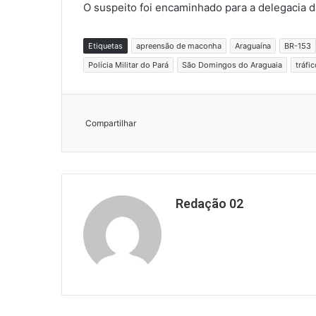
O suspeito foi encaminhado para a delegacia d
Etiquetas
apreensão de maconha
Araguaína
BR-153
Polícia Militar do Pará
São Domingos do Araguaia
tráfi
Compartilhar
Redação 02
Website