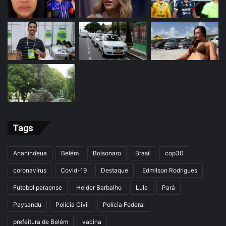
Tags
Ananindeua
Belém
Bolsonaro
Brasil
cop30
coronavírus
Covid-19
Destaque
Edmilson Rodrigues
Futebol paraense
Helder Barbalho
Lula
Pará
Paysandu
Polícia Civil
Polícia Federal
prefeitura de Belém
vacina