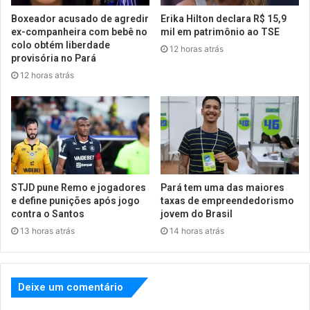
Boxeador acusado de agredir
Erika Hilton declara R$ 15,9
ex-companheira com bebê no
mil em patrimônio ao TSE
colo obtém liberdade
12 horas atrás
provisória no Pará
12 horas atrás
STJD pune Remo e jogadores
Pará tem uma das maiores
e define punições após jogo
taxas de empreendedorismo
contra o Santos
jovem do Brasil
13 horas atrás
14 horas atrás
Deixe um comentário