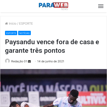
M
Início
/
ESPORTE
ESPORTE
NOTÍCIAS
Paysandu vence fora de casa e
garante três pontos
Send
Redação 01
14 de junho de 2021
an
email