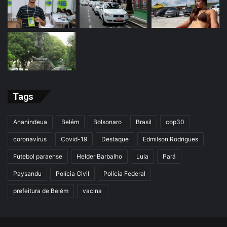
Tags
Ananindeua
Belém
Bolsonaro
Brasil
cop30
coronavírus
Covid-19
Destaque
Edmilson Rodrigues
Futebol paraense
Helder Barbalho
Lula
Pará
Paysandu
Polícia Civil
Polícia Federal
prefeitura de Belém
vacina