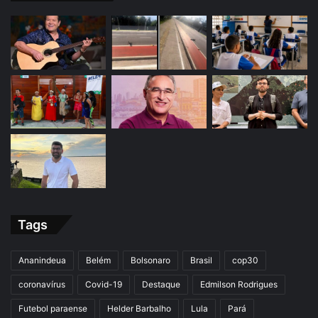
Tags
Ananindeua
Belém
Bolsonaro
Brasil
cop30
coronavírus
Covid-19
Destaque
Edmilson Rodrigues
Futebol paraense
Helder Barbalho
Lula
Pará