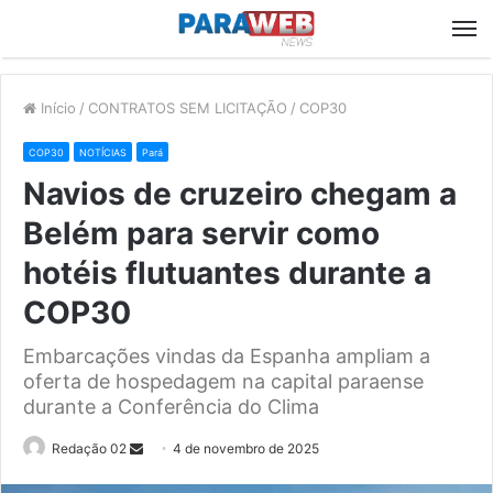
M
Início
/
CONTRATOS SEM LICITAÇÃO
/
COP30
COP30
NOTÍCIAS
Pará
Navios de cruzeiro chegam a
Belém para servir como
hotéis flutuantes durante a
COP30
Embarcações vindas da Espanha ampliam a
oferta de hospedagem na capital paraense
durante a Conferência do Clima
Send
Redação 02
4 de novembro de 2025
an