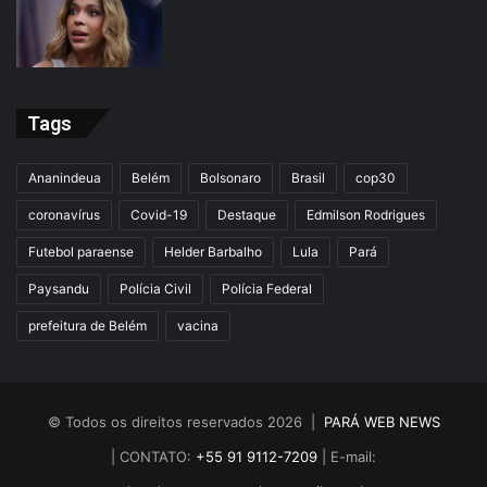
Tags
Ananindeua
Belém
Bolsonaro
Brasil
cop30
coronavírus
Covid-19
Destaque
Edmilson Rodrigues
Futebol paraense
Helder Barbalho
Lula
Pará
Paysandu
Polícia Civil
Polícia Federal
prefeitura de Belém
vacina
© Todos os direitos reservados 2026 |
PARÁ WEB NEWS
| CONTATO:
+55 91 9112-7209
| E-mail: