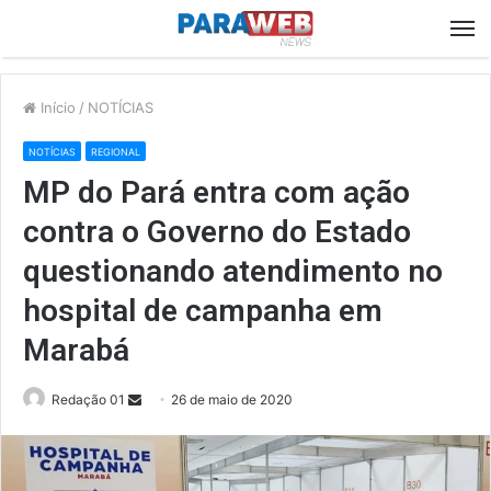
M
Início
/
NOTÍCIAS
NOTÍCIAS
REGIONAL
MP do Pará entra com ação
contra o Governo do Estado
questionando atendimento no
hospital de campanha em
Marabá
Send
Redação 01
26 de maio de 2020
an
email