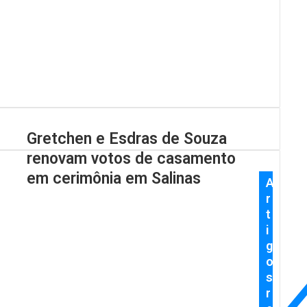
Gretchen e Esdras de Souza
renovam votos de casamento
em cerimônia em Salinas
A
r
t
i
g
o
s
r