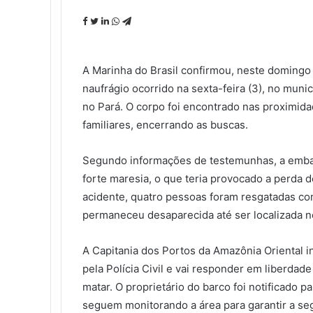
Facebook
Twitter
Linkedin
WhatsApp
Telegram
A Marinha do Brasil confirmou, neste domingo (
naufrágio ocorrido na sexta-feira (3), no muni
no Pará. O corpo foi encontrado nas proximida
familiares, encerrando as buscas.
Segundo informações de testemunhas, a embar
forte maresia, o que teria provocado a perda 
acidente, quatro pessoas foram resgatadas com
permaneceu desaparecida até ser localizada 
A Capitania dos Portos da Amazônia Oriental 
pela Polícia Civil e vai responder em liberdad
matar. O proprietário do barco foi notificado p
seguem monitorando a área para garantir a se