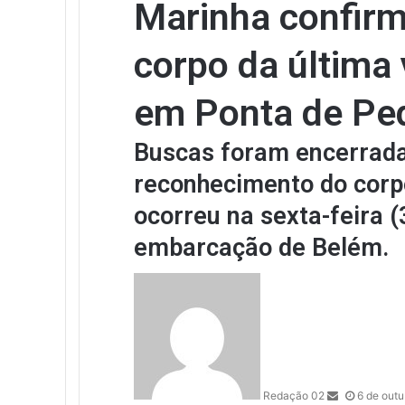
Marinha confirm
corpo da última 
em Ponta de Pe
Buscas foram encerrada
reconhecimento do corpo
ocorreu na sexta-feira (
embarcação de Belém.
Send
an
email
Redação 02
6 de out