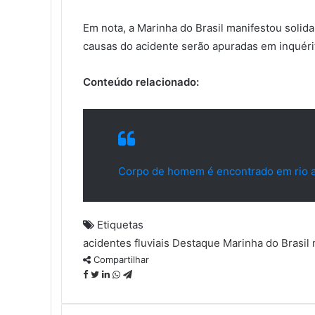
Em nota, a Marinha do Brasil manifestou solida
causas do acidente serão apuradas em inquérit
Conteúdo relacionado:
Corpo de homem é encontrado em rio ap
Etiquetas
acidentes fluviais
Destaque
Marinha do Brasil
Compartilhar
Facebook
Twitter
Linkedin
WhatsApp
Telegram