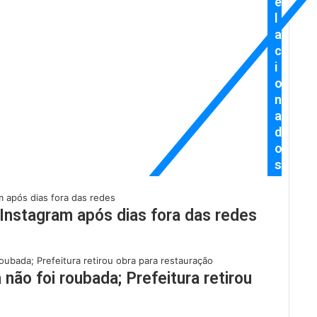
e
l
a
c
i
o
n
a
d
o
s
o Instagram após dias fora das redes
não foi roubada; Prefeitura retirou