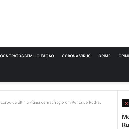
CONTRATOS SEM LICITAÇÃO
CORONA VÍRUS
CRIME
OPIN
 corpo da última vítima de naufrágio em Ponta de Pedras
Mo
Ru