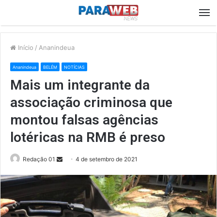
M
Início
/
Ananindeua
Ananindeua
BELÉM
NOTÍCIAS
Mais um integrante da
associação criminosa que
montou falsas agências
lotéricas na RMB é preso
Send
Redação 01
4 de setembro de 2021
an
email