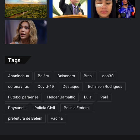
Tags
Ananindeua
Belém
Bolsonaro
Brasil
cop30
coronavírus
Covid-19
Destaque
Edmilson Rodrigues
Futebol paraense
Helder Barbalho
Lula
Pará
Paysandu
Polícia Civil
Polícia Federal
prefeitura de Belém
vacina