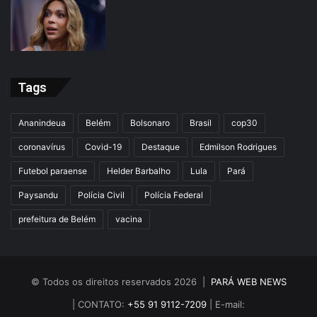
Tags
Ananindeua
Belém
Bolsonaro
Brasil
cop30
coronavírus
Covid-19
Destaque
Edmilson Rodrigues
Futebol paraense
Helder Barbalho
Lula
Pará
Paysandu
Polícia Civil
Polícia Federal
prefeitura de Belém
vacina
© Todos os direitos reservados 2026 |
PARÁ WEB NEWS
| CONTATO:
+55 91 9112-7209
| E-mail: