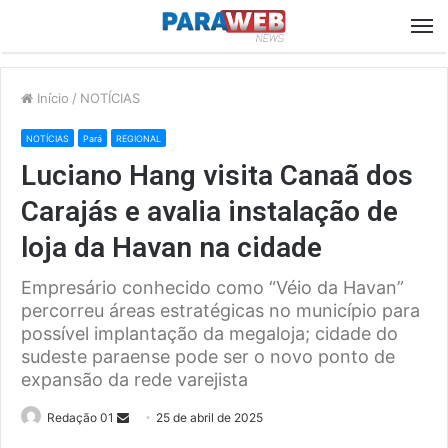
M
Início
/
NOTÍCIAS
NOTÍCIAS
Pará
REGIONAL
Luciano Hang visita Canaã dos
Carajás e avalia instalação de
loja da Havan na cidade
Empresário conhecido como “Véio da Havan”
percorreu áreas estratégicas no município para
possível implantação da megaloja; cidade do
sudeste paraense pode ser o novo ponto de
expansão da rede varejista
Send
Redação 01
25 de abril de 2025
an