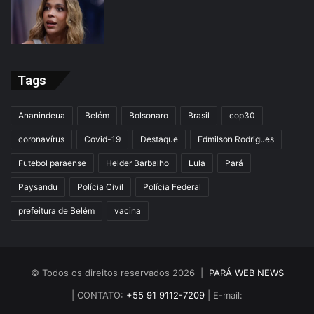
Tags
Ananindeua
Belém
Bolsonaro
Brasil
cop30
coronavírus
Covid-19
Destaque
Edmilson Rodrigues
Futebol paraense
Helder Barbalho
Lula
Pará
Paysandu
Polícia Civil
Polícia Federal
prefeitura de Belém
vacina
© Todos os direitos reservados 2026 |
PARÁ WEB NEWS
| CONTATO:
+55 91 9112-7209
| E-mail: