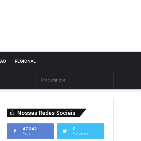
IÃO
REGIONAL
Nossas Redes Sociais
47.042
0
Fans
Followers