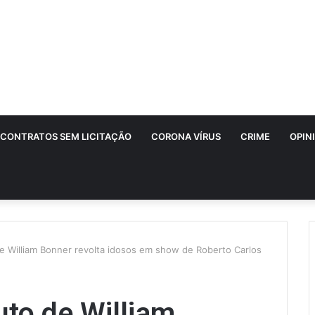
CONTRATOS SEM LICITAÇÃO
CORONA VÍRUS
CRIME
OPIN
 de William Bonner revolta idosos em show de Roberto Carlos
uto de William