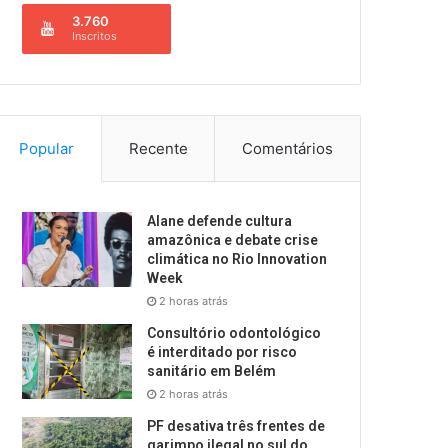
3.760
Inscritos
Popular
Recente
Comentários
Alane defende cultura
amazônica e debate crise
climática no Rio Innovation
Week
2 horas atrás
Consultório odontológico
é interditado por risco
sanitário em Belém
2 horas atrás
PF desativa três frentes de
garimpo ilegal no sul do