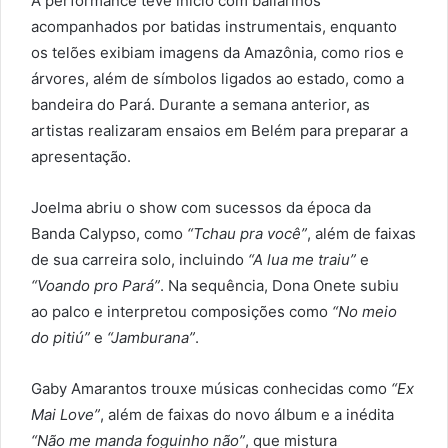
A performance teve início com bailarinos
acompanhados por batidas instrumentais, enquanto
os telões exibiam imagens da Amazônia, como rios e
árvores, além de símbolos ligados ao estado, como a
bandeira do Pará. Durante a semana anterior, as
artistas realizaram ensaios em Belém para preparar a
apresentação.
Joelma abriu o show com sucessos da época da
Banda Calypso, como
“Tchau pra você”
, além de faixas
de sua carreira solo, incluindo
“A lua me traiu”
e
“Voando pro Pará”
. Na sequência, Dona Onete subiu
ao palco e interpretou composições como
“No meio
do pitiú”
e
“Jamburana”
.
Gaby Amarantos trouxe músicas conhecidas como
“Ex
Mai Love”
, além de faixas do novo álbum e a inédita
“Não me manda foguinho não”
, que mistura