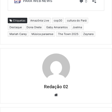
Etiquetas
Amazônia Live
cop30
cultura do Pará
Destaque
Dona Onete
Gaby Amarantos
Joelma
Mariah Carey
Música paraense
The Town 2025
Zaynara
Redação 02
Website