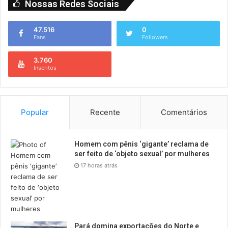
Nossas Redes Sociais
47.516
0
Fans
Followers
3.760
Inscritos
Popular
Recente
Comentários
Homem com pênis ‘gigante’ reclama de
ser feito de ‘objeto sexual’ por mulheres
17 horas atrás
Pará domina exportações do Norte e