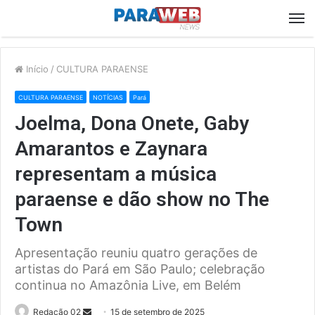
M
Início
/
CULTURA PARAENSE
CULTURA PARAENSE
NOTÍCIAS
Pará
Joelma, Dona Onete, Gaby
Amarantos e Zaynara
representam a música
paraense e dão show no The
Town
Apresentação reuniu quatro gerações de
artistas do Pará em São Paulo; celebração
continua no Amazônia Live, em Belém
Send
Redação 02
15 de setembro de 2025