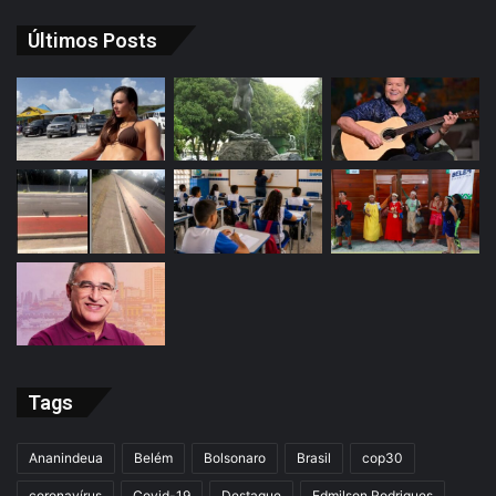
Últimos Posts
Tags
Ananindeua
Belém
Bolsonaro
Brasil
cop30
coronavírus
Covid-19
Destaque
Edmilson Rodrigues