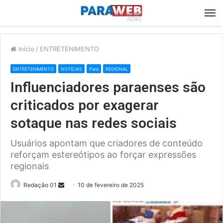
M
Início
/
ENTRETENIMENTO
ENTRETENIMENTO
NOTÍCIAS
Pará
REGIONAL
Influenciadores paraenses são
criticados por exagerar
sotaque nas redes sociais
Usuários apontam que criadores de conteúdo
reforçam estereótipos ao forçar expressões
regionais
Send
Redação 01
10 de fevereiro de 2025
an
email