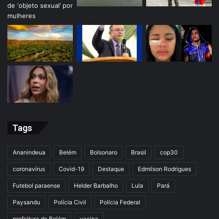
Tags
Ananindeua
Belém
Bolsonaro
Brasil
cop30
coronavírus
Covid-19
Destaque
Edmilson Rodrigues
Futebol paraense
Helder Barbalho
Lula
Pará
Paysandu
Polícia Civil
Polícia Federal
prefeitura de Belém
vacina