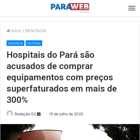
M
Início
/
DENÚNCIA
DENÚNCIA
NOTÍCIAS
Hospitais do Pará são
acusados de comprar
equipamentos com preços
superfaturados em mais de
300%
Send
Redação 02
15 de julho de 2020
an
email