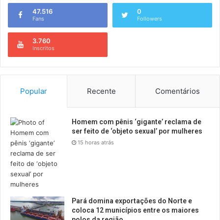
47.516
0
Fans
Followers
3.760
Inscritos
Popular
Recente
Comentários
Homem com pênis ‘gigante’ reclama de
ser feito de ‘objeto sexual’ por mulheres
15 horas atrás
Pará domina exportações do Norte e
coloca 12 municípios entre os maiores
polos da região