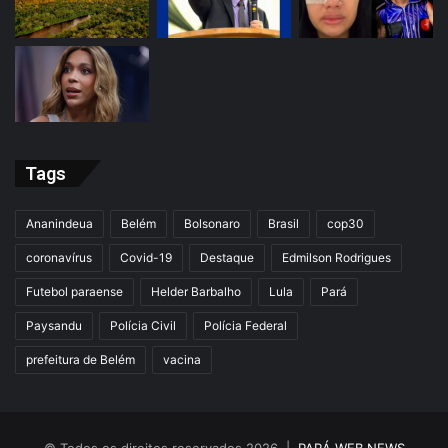
Tags
Ananindeua
Belém
Bolsonaro
Brasil
cop30
coronavírus
Covid-19
Destaque
Edmilson Rodrigues
Futebol paraense
Helder Barbalho
Lula
Pará
Paysandu
Polícia Civil
Polícia Federal
prefeitura de Belém
vacina
© Todos os direitos reservados 2026 |
PARÁ WEB NEWS