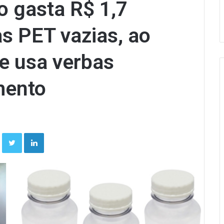
o gasta R$ 1,7
s PET vazias, ao
 e usa verbas
mento
Facebook
Twitter
Linkedin