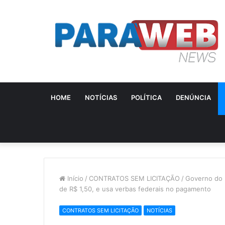
HOME
NOTÍCIAS
POLÍTICA
DENÚNCIA
Início
/
CONTRATOS SEM LICITAÇÃO
/
Governo do E
de R$ 1,50, e usa verbas federais no pagamento
CONTRATOS SEM LICITAÇÃO
NOTÍCIAS