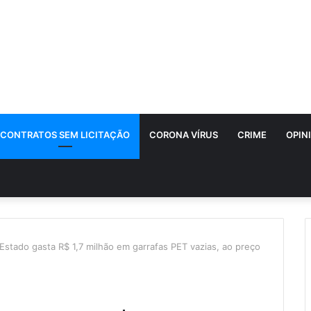
CONTRATOS SEM LICITAÇÃO
CORONA VÍRUS
CRIME
OPIN
stado gasta R$ 1,7 milhão em garrafas PET vazias, ao preço