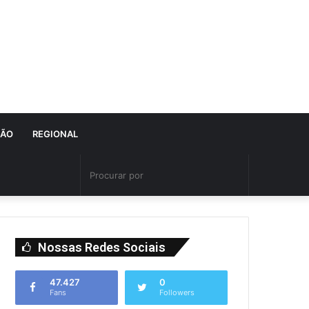
IÃO
REGIONAL
Nossas Redes Sociais
47.427
0
Fans
Followers