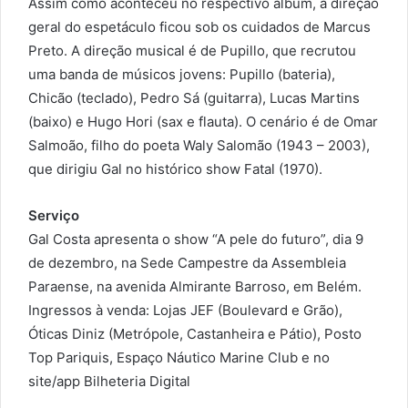
Assim como aconteceu no respectivo álbum, a direção
geral do espetáculo ficou sob os cuidados de Marcus
Preto. A direção musical é de Pupillo, que recrutou
uma banda de músicos jovens: Pupillo (bateria),
Chicão (teclado), Pedro Sá (guitarra), Lucas Martins
(baixo) e Hugo Hori (sax e flauta). O cenário é de Omar
Salmoão, filho do poeta Waly Salomão (1943 – 2003),
que dirigiu Gal no histórico show Fatal (1970).
Serviço
Gal Costa apresenta o show “A pele do futuro”, dia 9
de dezembro, na Sede Campestre da Assembleia
Paraense, na avenida Almirante Barroso, em Belém.
Ingressos à venda: Lojas JEF (Boulevard e Grão),
Óticas Diniz (Metrópole, Castanheira e Pátio), Posto
Top Pariquis, Espaço Náutico Marine Club e no
site/app Bilheteria Digital