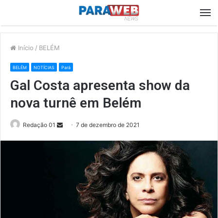
M
Início
/
BELÉM
BELÉM
NOTÍCIAS
Pará
Gal Costa apresenta show da
nova turnê em Belém
Send
Redação 01
7 de dezembro de 2021
an
email