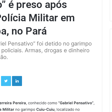
o” é preso após
olícia Militar em
ba, no Pará
el Pensativo” foi detido no garimpo
policiais. Armas, drogas e dinheiro
ão.
Facebook
Twitter
Linkedin
erreira Pereira
, conhecido como
“Gabriel Pensativo”
,
a Militar
no garimpo
Cuiu-Cuiu
, localizado no