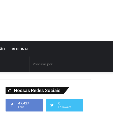
IÃO
REGIONAL
Nossas Redes Sociais
47.427
0
Fans
Followers