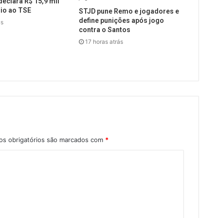
declara R$ 15,9 mil
io ao TSE
STJD pune Remo e jogadores e
define punições após jogo
ás
contra o Santos
17 horas atrás
s obrigatórios são marcados com
*