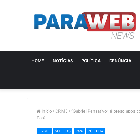
HOME
NOTÍCIAS
POLÍTICA
DENÚNCIA
Início
/
CRIME
/
“Gabriel Pensativo” é preso após co
Pará
CRIME
NOTÍCIAS
Pará
POLÍTICA