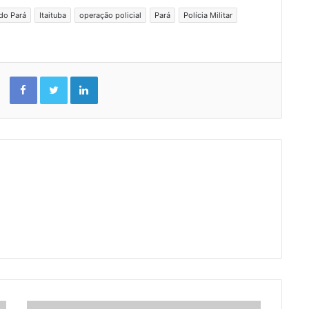
do Pará
Itaituba
operação policial
Pará
Polícia Militar
Facebook
Twitter
Linkedin