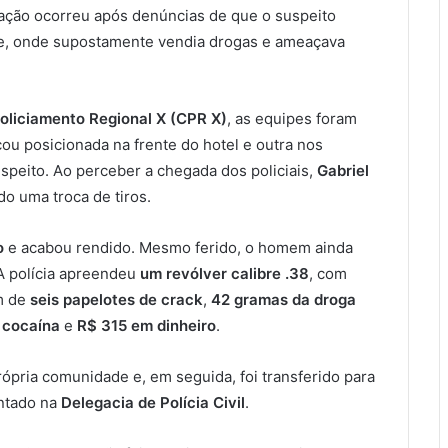
 ação ocorreu após denúncias de que o suspeito
e, onde supostamente vendia drogas e ameaçava
liciamento Regional X (CPR X)
, as equipes foram
icou posicionada na frente do hotel e outra nos
uspeito. Ao perceber a chegada dos policiais,
Gabriel
ndo uma troca de tiros.
o
e acabou rendido. Mesmo ferido, o homem ainda
 A polícia apreendeu
um revólver calibre .38
, com
m de
seis papelotes de crack
,
42 gramas da droga
 cocaína
e
R$ 315 em dinheiro
.
ópria comunidade e, em seguida, foi transferido para
entado na
Delegacia de Polícia Civil
.