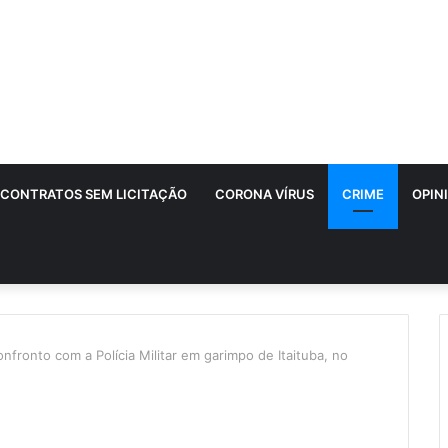
CONTRATOS SEM LICITAÇÃO
CORONA VÍRUS
CRIME
OPIN
nfronto com a Polícia Militar em garimpo de Itaituba, no