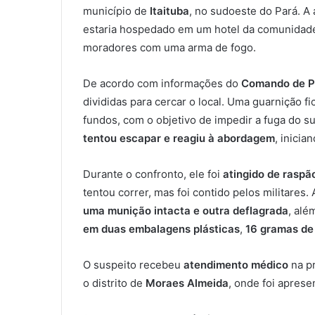
município de
Itaituba
, no sudoeste do Pará. A
estaria hospedado em um hotel da comunidad
moradores com uma arma de fogo.
De acordo com informações do
Comando de Po
divididas para cercar o local. Uma guarnição f
fundos, com o objetivo de impedir a fuga do s
tentou escapar e reagiu à abordagem
, inicia
Durante o confronto, ele foi
atingido de raspã
tentou correr, mas foi contido pelos militares.
uma munição intacta e outra deflagrada
, alé
em duas embalagens plásticas
,
16 gramas de
O suspeito recebeu
atendimento médico
na pr
o distrito de
Moraes Almeida
, onde foi apres